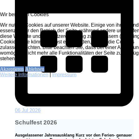
Wir benutzen Cookies
Wir nutzen Cookies auf unserer Website. Einige von ihnen sind
essenziell für den Betrieb der Seite, während andere uns helfen
diese Website und die Nutzererfahrung zu verbessern (Trackin
Cookies). Sie können selbst entscheiden, ob Sie die Cookies
zulassen möchten. Bitte beachten Sie, dass bei einer Ablehnu
womöglich nicht mehr alle Funktionalitäten der Seite zur Verfü
stehen.
Akzeptieren
Ablehnen
Weitere Informationen
|
Impressum
06 Jul 2026
Schulfest 2026
Ausgelassener Jahresausklang Kurz vor den Ferien- genauer