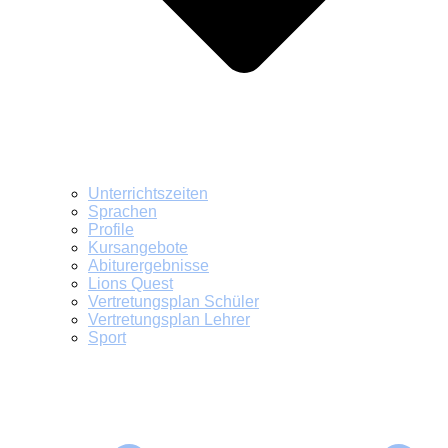
Unterrichtszeiten
Sprachen
Profile
Kursangebote
Abiturergebnisse
Lions Quest
Vertretungsplan Schüler
Vertretungsplan Lehrer
Sport