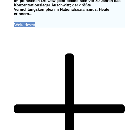
Im polnischen Ort Oświęcim befand sich vor 80 Jahren das
Konzentrationslager Auschwitz; der größte
Vernichtungskomplex im Nationalsozialismus. Heute
erinnern...
Weiterlesen