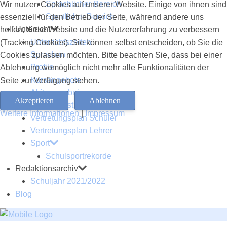
Sprachlicher Bereich
Wir nutzen Cookies auf unserer Website. Einige von ihnen sind
Sportlicher Bereich
essenziell für den Betrieb der Seite, während andere uns
Unterricht
helfen, diese Website und die Nutzererfahrung zu verbessern
Unterrichtszeiten
(Tracking Cookies). Sie können selbst entscheiden, ob Sie die
Sprachen
Cookies zulassen möchten. Bitte beachten Sie, dass bei einer
Profile
Ablehnung womöglich nicht mehr alle Funktionalitäten der
Kursangebote
Seite zur Verfügung stehen.
Abiturergebnisse
Akzeptieren
Ablehnen
Lions Quest
Weitere Informationen
|
Impressum
Vertretungsplan Schüler
Vertretungsplan Lehrer
Sport
Schulsportrekorde
Redaktionsarchiv
Schuljahr 2021/2022
Blog