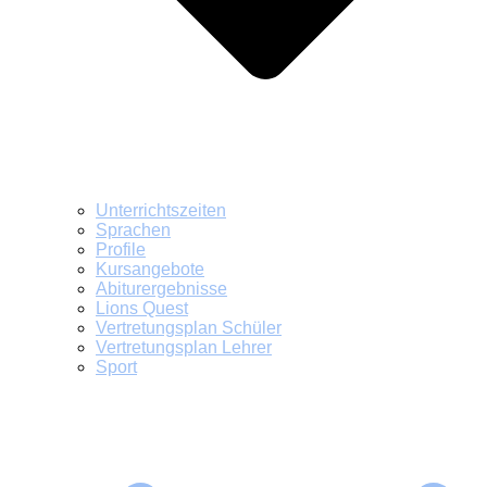
Unterrichtszeiten
Sprachen
Profile
Kursangebote
Abiturergebnisse
Lions Quest
Vertretungsplan Schüler
Vertretungsplan Lehrer
Sport