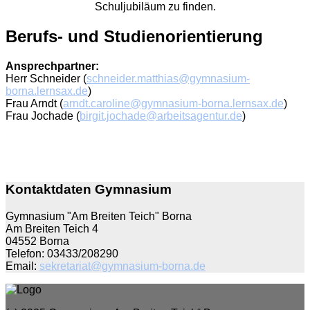
Schuljubiläum zu finden.
Berufs- und Studienorientierung
Ansprechpartner:
Herr Schneider (
schneider.matthias@gymnasium-
borna.lernsax.de
)
Frau Arndt (
arndt.caroline@gymnasium-borna.lernsax.de
)
Frau Jochade (
birgit.jochade@arbeitsagentur.de
)
Kontaktdaten Gymnasium
Gymnasium "Am Breiten Teich" Borna
Am Breiten Teich 4
04552 Borna
Telefon: 03433/208290
Email:
sekretariat@gymnasium-borna.de