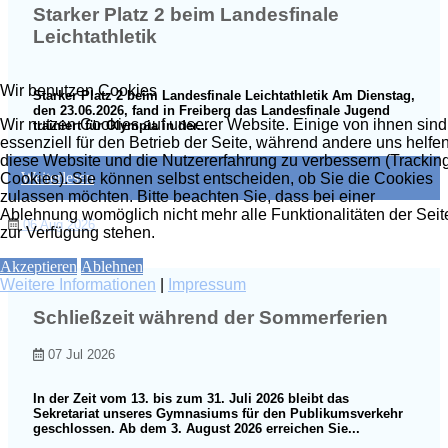
Starker Platz 2 beim Landesfinale
Leichtathletik
Wir benutzen Cookies
Starker Platz 2 beim Landesfinale Leichtathletik Am Dienstag,
den 23.06.2026, fand in Freiberg das Landesfinale Jugend
Wir nutzen Cookies auf unserer Website. Einige von ihnen sind
trainiert für Olympia in der...
essenziell für den Betrieb der Seite, während andere uns helfen
diese Website und die Nutzererfahrung zu verbessern (Trackin
Weiterlesen
Cookies). Sie können selbst entscheiden, ob Sie die Cookies
zulassen möchten. Bitte beachten Sie, dass bei einer
Ablehnung womöglich nicht mehr alle Funktionalitäten der Seit
06 Aug 2026
zur Verfügung stehen.
Akzeptieren
Ablehnen
Weitere Informationen
|
Impressum
Schließzeit während der Sommerferien
07 Jul 2026
In der Zeit vom 13. bis zum 31. Juli 2026 bleibt das
Sekretariat unseres Gymnasiums für den Publikumsverkehr
geschlossen. Ab dem 3. August 2026 erreichen Sie...