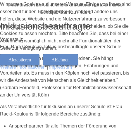
Wir nutzen Cookies auf unserer Website. Einige von ihnen sind
Unter diesem Link sind alle Informationen rund um unser
essenziell für den Betrieb der Seite, während andere uns
Schuljubiläum zu finden.
helfen, diese Website und die Nutzererfahrung zu verbessern
Inklusionsbeauftragte
(Tracking Cookies). Sie können selbst entscheiden, ob Sie die
Cookies zulassen möchten. Bitte beachten Sie, dass bei einer
Vorgestellt:
Ablehnung womöglich nicht mehr alle Funktionalitäten der
Frau Rackl-Koulouri, Inklusionsbeauftragte unserer Schule
Seite zur Verfügung stehen.
"Inklusion lässt sich nicht einfach verordnen. Sie hängt
Akzeptieren
Ablehnen
wesentlich auch von den Einstellungen, Erfahrungen und
Weitere Informationen
|
Impressum
Vorurteilen ab. Es muss in den Köpfen noch viel passieren, bis
wir die Andersheit von Menschen als Gleichheit erleben."
(Barbara Fornefeld, Professorin für Rehabilitationswissenschaft
an der Universität Köln)
Als Verantwortliche für Inklusion an unserer Schule ist Frau
Rackl-Koulouris für folgende Bereiche zuständig:
Ansprechpartner für alle Themen der Förderung von