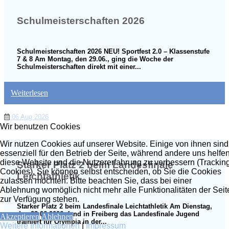
Schulmeisterschaften 2026
Schulmeisterschaften 2026 NEU! Sportfest 2.0 – Klassenstufe
7 & 8 Am Montag, den 29.06., ging die Woche der
Schulmeisterschaften direkt mit einer...
Weiterlesen
06 Aug 2026
Wir benutzen Cookies
Wir nutzen Cookies auf unserer Website. Einige von ihnen sind
essenziell für den Betrieb der Seite, während andere uns helfen
diese Website und die Nutzererfahrung zu verbessern (Trackin
Starker Platz 2 beim Landesfinale
Cookies). Sie können selbst entscheiden, ob Sie die Cookies
Leichtathletik
zulassen möchten. Bitte beachten Sie, dass bei einer
Ablehnung womöglich nicht mehr alle Funktionalitäten der Seit
zur Verfügung stehen.
Starker Platz 2 beim Landesfinale Leichtathletik Am Dienstag,
den 23.06.2026, fand in Freiberg das Landesfinale Jugend
Akzeptieren
Ablehnen
trainiert für Olympia in der...
Weitere Informationen
|
Impressum