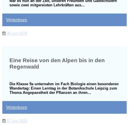
war es nun an der Zeit, unseren Freunden und Gastschülern
sowie zwei mitgereisten Lehrkräften aus...
Weiterlesen
08 Jun 2026
Eine Reise von den Alpen bis in den
Regenwald
Die Klasse 9a unternahm im Fach Biologie einen besonderen
Wandertag: Einen Lerntag in der Botanikschule Leipzig zum
Thema Angepasstheit der Pflanzen an ihren...
Weiterlesen
07 Jun 2026