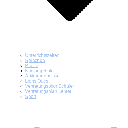
Unterrichtszeiten
Sprachen
Profile
Kursangebote
Abiturergebnisse
Lions Quest
Vertretungsplan Schüler
Vertretungsplan Lehrer
Sport