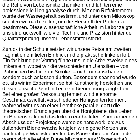
die Rolle von Lebensmittelchemikern und führten eine
professionelle Honiganalyse durch. Mit dem Refraktometer
wurde der Wassergehalt bestimmt und unter dem Mikroskop
suchten wir nach Pollen, um die Herkunft der Proben zu
bestimmen. Diese wissenschaftliche Arbeit im Labor zeigte
uns eindrucksvoll, wie viel Technik und Präzision hinter der
Qualitätsprüfung unserer Lebensmittel steckt.
Zurück in der Schule setzten wir unsere Reise am zweiten
Tag mit einem tiefen Einblick in die praktische Imkerei fort.
Ein fachkundiger Vortrag führte uns in die Arbeitsweise eines
Imkers ein, wobei wir die verschiedenen Utensilien – von
Rähmchen bis hin zum Smoker – nicht nur anschauen,
sondern auch anfassen durften. Besonders spannend wurde
es, als wir im Experiment selbst Kunsthonig herstellten und
diesen anschließend mit echtem Bienenhonig verglichen.
Bei einer großen Verkostung lernten wir die enorme
Geschmacksvielfalt verschiedener Honigsorten kennen,
während wir uns an einer Lerntheke parallel dazu die
theoretischen Grundlagen über die Honigbiene, das Leben
im Bienenstock und das Imkern erarbeiteten. Zum krönenden
Abschluss der Projekttage wurde es handwerklich: Aus
duftendem Bienenwachs fertigten wir eigene Kerzen und
nachhaltige Wachstücher für das Pausenbrot an. Am Ende
waren sich alle einig: Diese Mischung aus Wissenschaft,