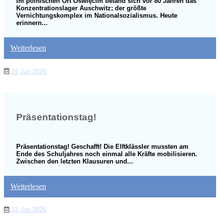
Im polnischen Ort Oświęcim befand sich vor 80 Jahren das
Konzentrationslager Auschwitz; der größte
Vernichtungskomplex im Nationalsozialismus. Heute
erinnern...
Weiterlesen
24 Jun 2026
Präsentationstag!
Präsentationstag! Geschafft! Die Elftklässler mussten am
Ende des Schuljahres noch einmal alle Kräfte mobilisieren.
Zwischen den letzten Klausuren und...
Weiterlesen
12 Jun 2026